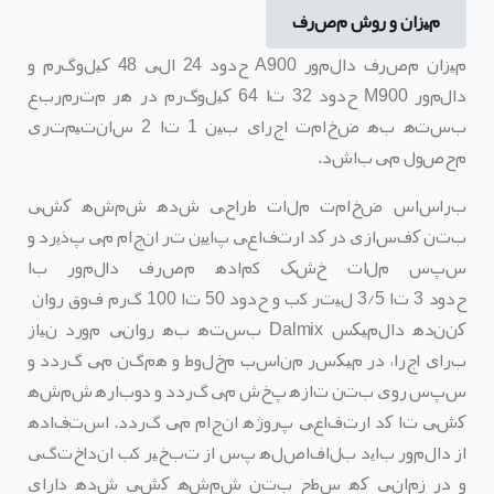
میزان و روش مصرف
میزان مصرف دالمور
A900
حدود
24
الی
48
کیلوگرم و
دالمور
M900
حدود
32
تا
64
کیلوگرم
در هر مترمربع
بسته به ضخامت اجرای بین
1
تا
2
سانتیمتری
محصول می
باشد
.
براساس ضخامت ملات طراحی شده شمشه کشی
بتن کفسا
زی در کد ارتفاعی پایین
تر انجام می
پذیرد و
سپس ملات خشک آماده مصرف دالمور با
حدود
3
تا
3/5
لیتر آب و حدود
50
تا
100
گرم فوق روان
کننده دالمیکس
Dalmix
بسته به روانی مورد نیاز
برای اجرا،
در میکسر مناسب مخلوط و همگن می
گردد و
سپس روی بتن تازه پخش می گردد و دوباره شمشه
کشی تا کد ارتفاعی پروژه انجام می
­
گردد
.
استفاده
از دالمور باید بلافاصله پس از تبخیر آب انداختگی
و در زمانی که سطح بتن شمشه کشی شده دارای