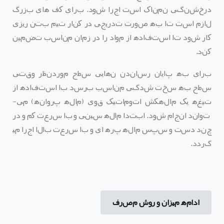
درخشنگی نمناک است اجرا شود
.
برای کف های بزرگ
لازم است تا به صورت تدریجی در کنار تیم بتن ریزی
کار شود تا استفاده از مواد را در زمان مناسب تضمین
کند
.
برای به پایان رساندن نهایی سطح موردنظر وقتی
سطح به سخت شدگی مناسب برسد با استفاده از
تیغه یک ماله
کش اتوماتیک قوی
(
ماله پروانه
)
می
­
تواند انجام شود
.
ابتدا ماله سینی و با سرعت کم و در
چند دست و سپس ماله پره ای و با سرعت بالا اجرا می
گردد
.
ادامه میزان و روش مصرف