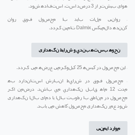
هوای بیشتر از
3
درصد است، استفاده شود
.
–
روانی ملات باید با محصول فوق روان
کننده
دالمیکس
Dalmix
تامین گردد
.
نحوه بسته بندي و شرایط نگهداری
– این محصول در کیسه‌
25
کیلوگرمی عرضه می‌ گردد
.
– محصول فوق در شرايط انبارش استاندارد به
مدت
12
ماه قابل نگهداري مي
باشد
.
درضمن اگر
محصول در مناطق با رطوبت بالا یا دمای بالا نگهداری
شود عمر نگهداری محصول کاهش می
یابد
.
موارد ایمنی