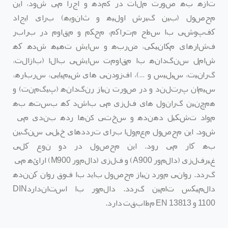
تازه به صورت ملات در آمده و اجرا می
شود، این
محص
و
ل
(
بین گیرش اولیه و ثانویه
)
برای ایجاد
کفپوشی با سطح متراکم، محکم و مقاوم در برابر
فشارهای مکانیکی، ضربه و سایش تهیه شده که
شامل سنگدانه با مقاومت سایشی بالا
(
بازالت،
گرانیت، سیلیس و
…)
، افزودنی
های شیمیایی،
سرباره
،
سیمان پرتلند و در صورت نیاز رنگدانه
(
پیگمنت
)
و
همچنین گرانول های فلزی می
­
باشد که بسته به
مواد تشکیل دهنده و سختی آنها رده بندی می
شود
.
این محصول معمولا برای ترددهای خیلی سنگین
به کار می
رود
.
این محصول در دو نوع کلی
غیرفلزی
(
دالمور
A900)
و فلزی
(
دالمور
M900)
ارائه می
گردد
.
روانی مورد نیاز محصول باید با فوق روان کننده
دالمیکس تامین گردد
.
دالمور با استاندارد
DIN
1100
و
EN 13813
مطابقت دارد
.