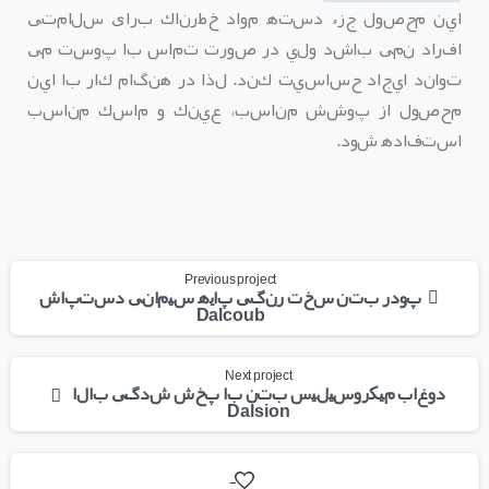
اين محصول جزء دسته مواد خطرناك برای سلامتی
افراد نمی با
شد ولي در صورت تماس با پوست می
تو
اند ايجاد حساسيت كند
.
لذا در هنگام كار با اين
محصول از پوشش مناسب، عينك و ماسك مناسب
استفاده شود
.
Previous project
پودر بتن سخت رنگی پایه سیمانی دستپاش
Dalcoub
Next project
دوغاب میکروسیلیس بتن با پخش ­شدگی بالا
Dalsion
-