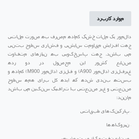
موارد کاربرد
دالمور یک ملات خشک آماده مصرف به صورت ملاتی
جهت افزایش مقاومت سایشی و فشاری سطوح بتنی
می
باشد
.
جهت پاسخگویی به نیازهای متفاوت
صنایع کشور این محصول در دو رده
غیرفلزی
(
دالمور
A900)
و فلزی
(
دالمور
M900)
آماده و
بسته بندی شده که ایده آل برای همه سطوح
صنعتی و غیر صنعتی با ترافیک سنگین می باشد
مانند
:
–
پارکینگ
های طبقاتی
–
نیروگاه
­
ها
–
صنایع نفت و گاز و پتروشیمی